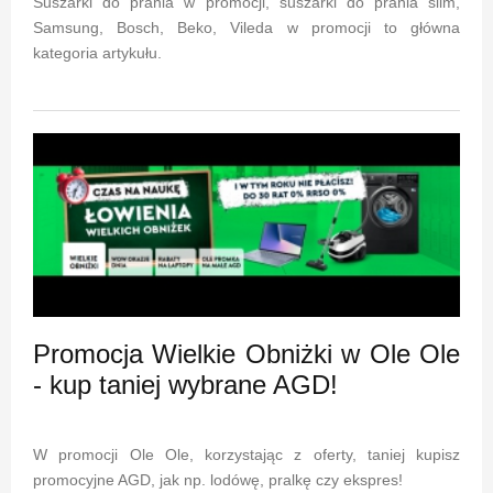
Suszarki do prania w promocji, suszarki do prania slim,
Samsung, Bosch, Beko, Vileda w promocji to główna
kategoria artykułu.
Promocja Wielkie Obniżki w Ole Ole
- kup taniej wybrane AGD!
W promocji Ole Ole, korzystając z oferty, taniej kupisz
promocyjne AGD, jak np. lodówę, pralkę czy ekspres!