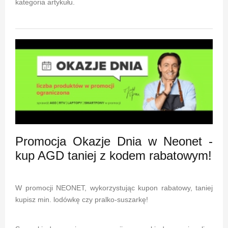
kategoria artykułu.
Promocja Okazje Dnia w Neonet -
kup AGD taniej z kodem rabatowym!
W promocji NEONET, wykorzystując kupon rabatowy, taniej
kupisz min. lodówkę czy pralko-suszarkę!