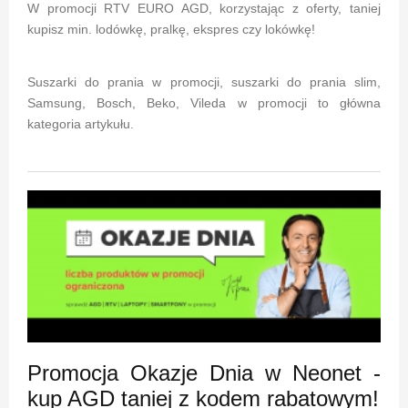
W promocji RTV EURO AGD, korzystając z oferty, taniej
kupisz min. lodówkę, pralkę, ekspres czy lokówkę!
Suszarki do prania w promocji, suszarki do prania slim,
Samsung, Bosch, Beko, Vileda w promocji to główna
kategoria artykułu.
Promocja Okazje Dnia w Neonet -
kup AGD taniej z kodem rabatowym!