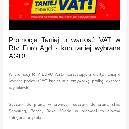
Promocja Taniej o wartość VAT w
Rtv Euro Agd - kup taniej wybrane
AGD!
W promocji RTV EURO AGD, korzystając z oferty, taniej o
wartość podatku VAT kupisz min. zmywarkę, pralkę, ekspres
czy lokówkę!
Suszarki do prania w promocji, suszarki do prania slim,
Samsung, Bosch, Beko, Vileda w promocji to główna
kategoria artykułu.