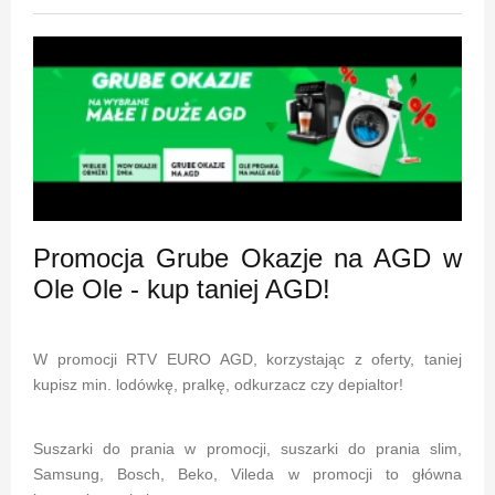
Promocja Grube Okazje na AGD w
Ole Ole - kup taniej AGD!
W promocji RTV EURO AGD, korzystając z oferty, taniej
kupisz min. lodówkę, pralkę, odkurzacz czy depialtor!
Suszarki do prania w promocji, suszarki do prania slim,
Samsung, Bosch, Beko, Vileda w promocji to główna