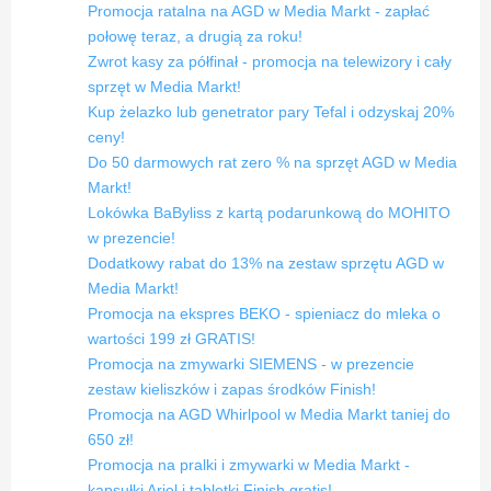
Promocja ratalna na AGD w Media Markt - zapłać
połowę teraz, a drugią za roku!
Zwrot kasy za półfinał - promocja na telewizory i cały
sprzęt w Media Markt!
Kup żelazko lub genetrator pary Tefal i odzyskaj 20%
ceny!
Do 50 darmowych rat zero % na sprzęt AGD w Media
Markt!
Lokówka BaByliss z kartą podarunkową do MOHITO
w prezencie!
Dodatkowy rabat do 13% na zestaw sprzętu AGD w
Media Markt!
Promocja na ekspres BEKO - spieniacz do mleka o
wartości 199 zł GRATIS!
Promocja na zmywarki SIEMENS - w prezencie
zestaw kieliszków i zapas środków Finish!
Promocja na AGD Whirlpool w Media Markt taniej do
650 zł!
Promocja na pralki i zmywarki w Media Markt -
kapsułki Ariel i tabletki Finish gratis!