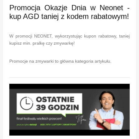
Promocja Okazje Dnia w Neonet -
kup AGD taniej z kodem rabatowym!
W promocji NEONET, wykorzystując kupon rabatowy, taniej
kupisz min. pralkę czy zmywarkę!
Promocje na zmywarki to główna kategoria artykułu.