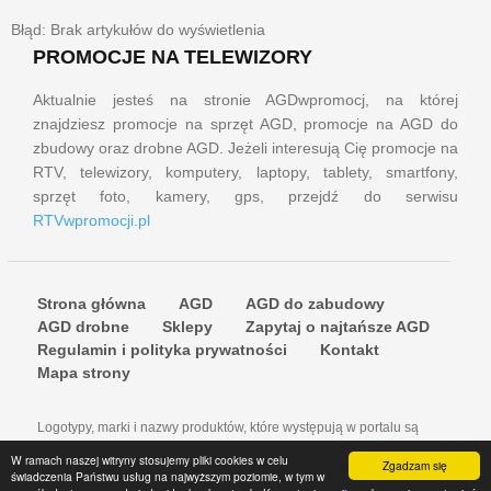
Błąd: Brak artykułów do wyświetlenia
PROMOCJE NA TELEWIZORY
Aktualnie jesteś na stronie AGDwpromocj, na której
znajdziesz promocje na sprzęt AGD, promocje na AGD do
zbudowy oraz drobne AGD. Jeżeli interesują Cię promocje na
RTV, telewizory, komputery, laptopy, tablety, smartfony,
sprzęt foto, kamery, gps, przejdź do serwisu
RTVwpromocji.pl
Strona główna
AGD
AGD do zabudowy
AGD drobne
Sklepy
Zapytaj o najtańsze AGD
Regulamin i polityka prywatności
Kontakt
Mapa strony
Logotypy, marki i nazwy produktów, które występują w portalu są
znakami towarowymi lub zastrzeżonymi znakami towarowymi firm i do
W ramach naszej witryny stosujemy pliki cookies w celu
Zgadzam się
nich należą właściwe prawa autorskie.
świadczenia Państwu usług na najwyższym poziomie, w tym w
© 2016-2021 AGDwPROMOCJI.pl. Wszystkie prawa zastrzeżone.