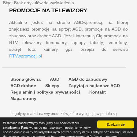
Błąd: Brak artykułów do wyświetlenia
PROMOCJE NA TELEWIZORY
Aktualnie jesteś na stronie AGDwpromocj, na której
znajdziesz promocje na sprzęt AGD, promocje na AGD do
zbudowy oraz drobne AGD. Jeżeli interesują Cię promocje na
RTV, telewizory, komputery, laptopy, tablety, smartfony,
sprzęt foto, kamery, gps, przejdź do serwisu
RTVwpromocji.pl
Strona główna
AGD
AGD do zabudowy
AGD drobne
Sklepy
Zapytaj o najtańsze AGD
Regulamin i polityka prywatności
Kontakt
Mapa strony
Logotypy, marki i nazwy produktów, które występują w portalu są
znakami towarowymi lub zastrzeżonymi znakami towarowymi firm i do
W ramach naszej witryny stosujemy pliki cookies w celu
Zgadzam się
nich należą właściwe prawa autorskie.
świadczenia Państwu usług na najwyższym poziomie, w tym w
© 2016-2021 AGDwPROMOCJI.pl. Wszystkie prawa zastrzeżone.
sposób dostosowany do indywidualnych potrzeb. Korzystanie z witryny bez zmiany ustawień
Korzystanie z portalu oznacza akceptacje regulaminu oraz zawartej w
dotyczących cookies oznacza, że będą one zamieszczane w Państwa urządzeniu