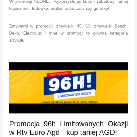
W promocji NEONET, wykorzystując kupon rabatowy, taniej
kupisz min. lodówkę, pralkę, odkurzacz czy golarkę!
Zmywarki w promocji, zmywarki 45, 60, zmywarki Bosch,
Beko, Electrolux i inne w promocji to główna kategoria
artykułu.
Promocja 96h Limitowanych Okazji
w Rtv Euro Agd - kup taniej AGD!