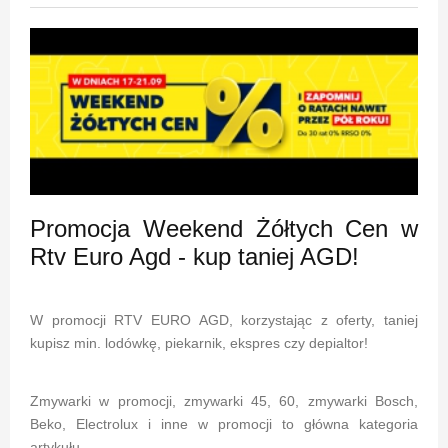
Promocja Weekend Żółtych Cen w
Rtv Euro Agd - kup taniej AGD!
W promocji RTV EURO AGD, korzystając z oferty, taniej
kupisz min. lodówkę, piekarnik, ekspres czy depialtor!
Zmywarki w promocji, zmywarki 45, 60, zmywarki Bosch,
Beko, Electrolux i inne w promocji to główna kategoria
artykułu.