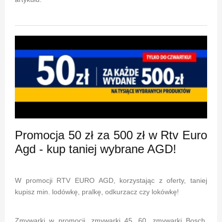
Promocja 50 zł za 500 zł w Rtv Euro
Agd - kup taniej wybrane AGD!
W promocji RTV EURO AGD, korzystając z oferty, taniej
kupisz min. lodówkę, pralkę, odkurzacz czy lokówkę!
Zmywarki w promocji, zmywarki 45, 60, zmywarki Bosch,