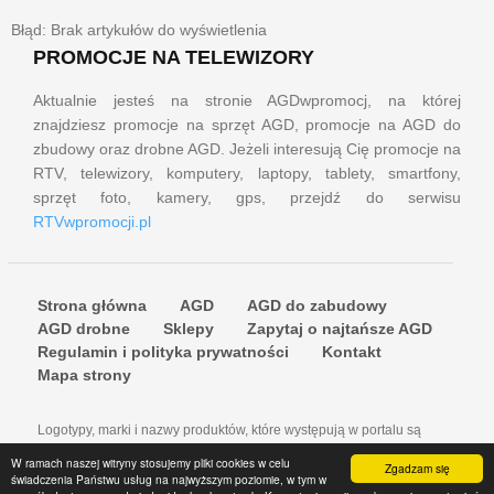
Błąd: Brak artykułów do wyświetlenia
PROMOCJE NA TELEWIZORY
Aktualnie jesteś na stronie AGDwpromocj, na której
znajdziesz promocje na sprzęt AGD, promocje na AGD do
zbudowy oraz drobne AGD. Jeżeli interesują Cię promocje na
RTV, telewizory, komputery, laptopy, tablety, smartfony,
sprzęt foto, kamery, gps, przejdź do serwisu
RTVwpromocji.pl
Strona główna
AGD
AGD do zabudowy
AGD drobne
Sklepy
Zapytaj o najtańsze AGD
Regulamin i polityka prywatności
Kontakt
Mapa strony
Logotypy, marki i nazwy produktów, które występują w portalu są
znakami towarowymi lub zastrzeżonymi znakami towarowymi firm i do
W ramach naszej witryny stosujemy pliki cookies w celu
Zgadzam się
nich należą właściwe prawa autorskie.
świadczenia Państwu usług na najwyższym poziomie, w tym w
© 2016-2021 AGDwPROMOCJI.pl. Wszystkie prawa zastrzeżone.