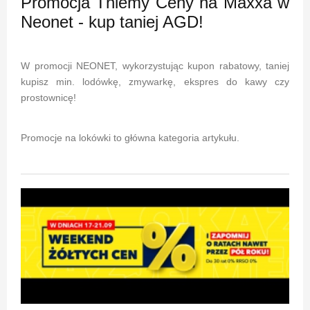
Promocja Tniemy Ceny na Maxxa w
Neonet - kup taniej AGD!
W promocji NEONET, wykorzystując kupon rabatowy, taniej
kupisz min. lodówkę, zmywarkę, ekspres do kawy czy
prostownicę!
Promocje na lokówki to główna kategoria artykułu.