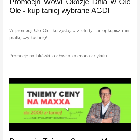
Promocja Wow! Okazje Dnia w Ole
Ole - kup taniej wybrane AGD!
W promocji Ole Ole, korzystając z oferty, taniej kupisz min.
pralkę czy kuchnię!
Promocje na lokówki to główna kategoria artykułu.