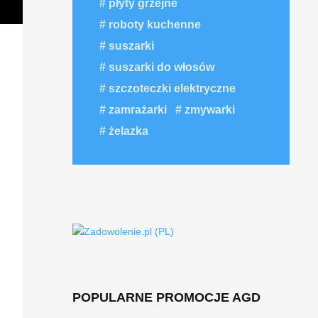
płyty grzejne
roboty kuchenne
suszarki
suszarki do włosów
szczoteczki elektryczne
zamrażarki
zmywarki
żelazka
POPULARNE PROMOCJE AGD