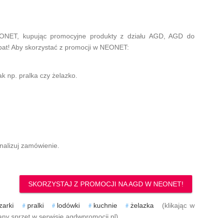
ONET, kupując promocyjne produkty z działu AGD, AGD do
at! Aby skorzystać z promocji w NEONET:
k np. pralka czy żelazko.
inalizuj zamówienie.
SKORZYSTAJ Z PROMOCJI NA AGD W NEONET!
zarki
pralki
lodówki
kuchnie
żelazka
(klikając w
ny sprzęt w serwisie agdwpromocji.pl).