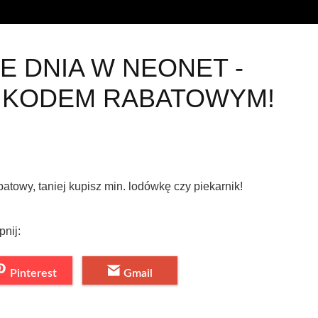
 DNIA W NEONET -
Z KODEM RABATOWYM!
owy, taniej kupisz min. lodówkę czy piekarnik!
pnij:
Pinterest
Gmail