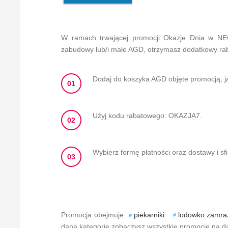
W ramach trwającej promocji Okazje Dnia w NE
zabudowy lub/i małe AGD, otrzymasz dodatkowy rab
Dodaj do koszyka AGD objęte promocją, ja
01
Użyj kodu rabatowego: OKAZJA7.
02
Wybierz formę płatności oraz dostawy i sf
03
Promocja obejmuje:
piekarniki
lodowko zamra
daną kategorię zobaczysz wszystkie promocje na da