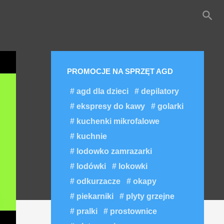
search
PROMOCJE NA SPRZĘT AGD
agd dla dzieci
depilatory
ekspresy do kawy
golarki
kuchenki mikrofalowe
kuchnie
lodowko zamrazarki
lodówki
lokowki
odkurzacze
okapy
piekarniki
plyty grzejne
pralki
prostownice